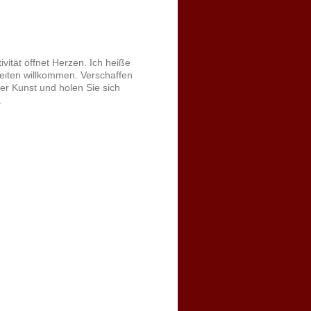
vität öffnet Herzen. Ich heiße
seiten willkommen. Verschaffen
er Kunst und holen Sie sich
.