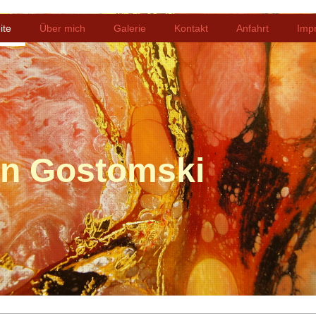
ite
Über mich
Galerie
Kontakt
Anfahrt
Imp
on Gostomski